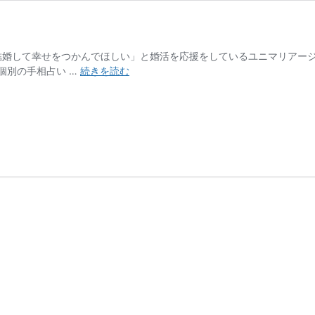
婚して幸せをつかんでほしい」と婚活を応援をしているユニマリアージュ木村
「手
個別の手相占い …
続きを読む
相
占
い
婚
活」
in
東
海
市
開
催
報
告