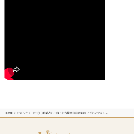
HOME
＞
お知らせ
＞
11/24(日)婚活占い出店！名古屋金山総合駅前 にぎわいマルシェ